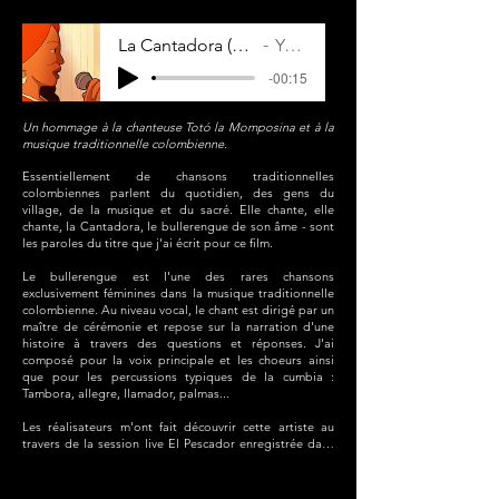
protagoniste sont très colorés et faits de pâtes à 
modeler :  un renvoi direct à l'enfance et au jeu. Il me 
La Cantadora (Réal. Les Gobelins) - 2025
Yohna Saïdé
fallait donc une musique sensible et juste dans 
l'émotion de notre personnage mais quelque chose 
-00:15
qui ne soit pas triste et qui nous donne presque envie 
de danser au milieu des images, dans le carroussel de 
la vie de notre personnage. Perle m'a d'ailleurs 
Un hommage à la chanteuse Totó la Momposina et à la
dit "Je ne veux pas quelque chose de triste". 

musique traditionnelle colombienne.
Bagage est un film dans lequel la musique est omni-
Essentiellement de chansons traditionnelles 
présente, il n'y a pas de bruitages (hormis la TV 
colombiennes parlent du quotidien, des gens du 
diégétique du début et quelques sons de 
village, de la musique et du sacré. Elle chante, elle 
vagues). Perle m'a indiqué vouloir une musique faite 
chante, la Cantadora, le bullerengue de son âme - sont 
de boucles pour donner une continuité temporelle 
les paroles du titre que j'ai écrit pour ce film. 

tout au long du film.  Il me fallait donc créer une 
musique de 5 minutes qui soit vectrice de l'émotion 
Le bullerengue est l'une des rares chansons 
des images, de l'unité de temps et qui soit 
exclusivement féminines dans la musique traditionnelle 
suffisamment riche, évolutive et bien orchestrée pour 
colombienne. Au niveau vocal, le chant est dirigé par un 
ne pas qu'on ne s'en lasse.
maître de cérémonie et repose sur la narration d'une 
histoire à travers des questions et réponses. J'ai 
composé pour la voix principale et les choeurs ainsi 
que pour les percussions typiques de la cumbia : 
Tambora, allegre, llamador, palmas...

Les réalisateurs m'ont fait découvrir cette artiste au 
travers de la session live El Pescador enregistrée dans 
les studios Real Worlds fondés par Peter Gabriel. Totó 
la Momposina est une chanteuse colombienne 
iconique, qui pendant des années a collecté des 