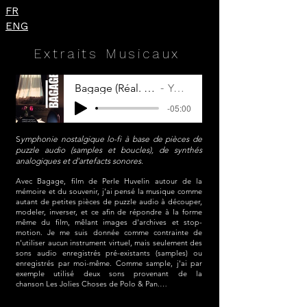
FR
ENG
Extraits Musicaux
Bagage (Réal. Perle Huvelin) - 2026
Yohna Saïdé
-05:00
S
ymphonie nostalgique lo-fi à base de pièces de
puzzle audio (samples et boucles), de synthés
analogiques et d'artefacts sonores
.​
Avec Bagage, film de Perle Huvelin autour de la 
mémoire et du souvenir, j'ai pensé la musique comme 
autant de petites pièces de puzzle audio à découper, 
modeler, inverser, et ce afin de répondre à la forme 
même du film, mêlant images d'archives et stop-
motion. Je me suis donnée comme contrainte de 
n'utiliser aucun instrument virtuel, mais seulement des 
sons audio enregistrés pré-existants (samples) ou 
enregistrés par moi-même. ​Comme sample, j'ai par 
exemple utilisé deux sons provenant de la 
chanson Les Jolies Choses de Polo & Pan.

Le  film est nostalgique mais les souvenirs de notre 