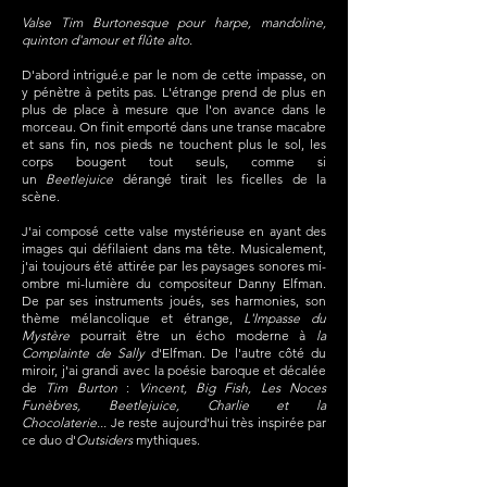
de la musique répond à la forme du film. Ainsi de la 
Valse Tim Burtonesque pour harpe, mandoline,
même manière que HYSTERA est un film expérimental, sa 
quinton d'amour et flûte alto.
bande originale l'est tout autant. Quand Aline m'a parlé 
de son film, voilà les mots qu'elle a employé : féministe, 
D'abord intrigué.e par le nom de cette impasse, on
fragmenté, en noir et blanc. La musique fait écho aux 
effets de superposition du montage d'Aline, aux flashs 
y pénètre à petits pas. L'étrange prend de plus en
des images, qui nous entrainent en filigrane, de la 
plus de place à mesure que l'on avance dans le
douceur à la folie.
morceau. On finit emporté dans une transe macabre
et sans fin, nos pieds ne touchent plus le sol, les
corps bougent tout seuls, comme si
un
Beetlejuice
dérangé tirait les ficelles de la
scène.
J'ai composé cette valse mystérieuse en ayant des
images qui défilaient dans ma tête. Musicalement,
j'ai toujours été attirée par les paysages sonores mi-
ombre mi-lumière du compositeur Danny Elfman.
De par ses instruments joués, ses harmonies, son
thème mélancolique et étrange,
L'Impasse du
Mystère
pourrait être un écho moderne à
la
Complainte de Sally
d'Elfman. De l'autre côté du
miroir, j'ai grandi avec la poésie baroque et décalée
de
Tim Burton
:
Vincent,
Big Fish, Les Noces
Funèbres, Beetlejuice, Charlie et la
Chocolaterie...
Je reste aujourd'hui très inspirée par
ce duo d'
Outsiders
mythiques.