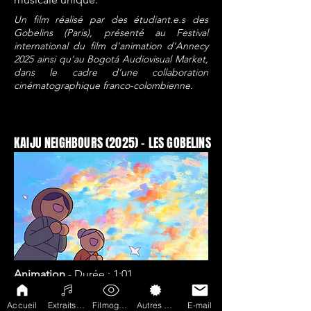
Un film réalisé par des étudiant.e.s des
Gobelins (Paris), présenté au Festival
international du film d'animation d'Annecy
2025 ainsi qu’au Bogotá Audiovisual Market,
dans le cadre d’une collaboration
cinématographique franco-colombienne.
KAIJU NEIGHBOURS (2025) - LES GOBELINS
Animation
- Durée
: 1:01
Eva Aubry, David Cady, Grace
Accueil
Extraits Musicaux
Filmographie
Autres Projets
E-mail
Mispeleare, Alexia Mokry,