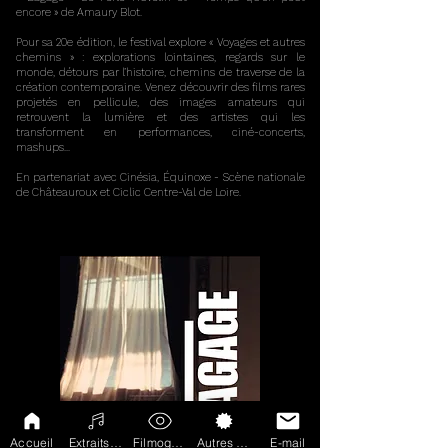
encore » de Amaury Blot.
Pour sa 20e édition, le festival explore « Voyages et autres
chemins » : explorations lointaines, regards sur le
monde, détours par l’histoire, chemins de traverse de la
création contemporaine. Venez découvrir des films rares
projetés en pellicule, des images amateurs qui
retrouvent la lumière et des artistes qui les
transforment en performances, ciné-concerts,
mashups...
En partenariat avec Cinésia, Équinoxe - Scène nationale
de Châteauroux et Ciclic Centre-Val de Loire.
Accueil
Extraits Musicaux
Filmographie
Autres Projets
E-mail